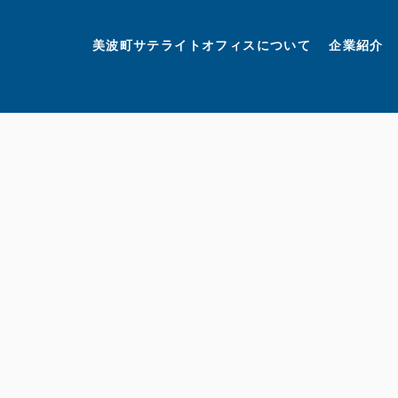
美波町
ミナミマリンラボ
個人情報保護方針
美波町サテライトオフィスについて
企業紹介
©美波町サテライトオフィスプロモーションプロジェクト