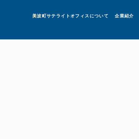
美波町
ミナミマリンラボ
個人情報保護方針
美波町サテライトオフィスについて
企業紹介
©美波町サテライトオフィスプロモーションプロジェクト