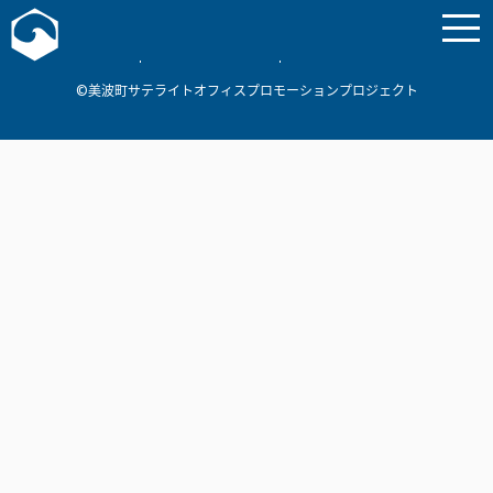
お問い合わせ
美波町
ミナミマリンラボ
個人情報保護方針
©美波町サテライトオフィスプロモーションプロジェクト