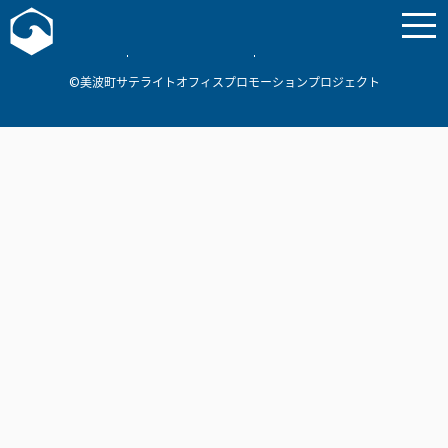
お問い合わせ
美波町
ミナミマリンラボ
個人情報保護方針
©美波町サテライトオフィスプロモーションプロジェクト