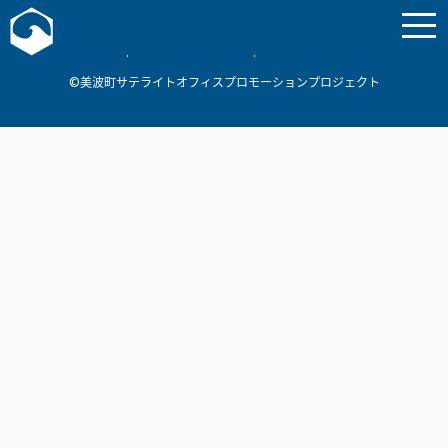
お問い合わせ
美波町
ミナミマリンラボ
個人情報保護方針
©美波町サテライトオフィスプロモーションプロジェクト