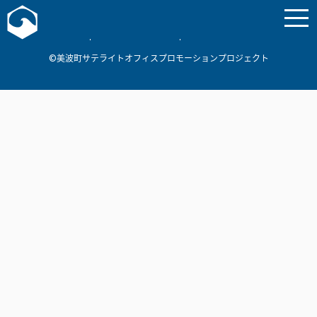
お問い合わせ
美波町
ミナミマリンラボ
個人情報保護方針
©美波町サテライトオフィスプロモーションプロジェクト