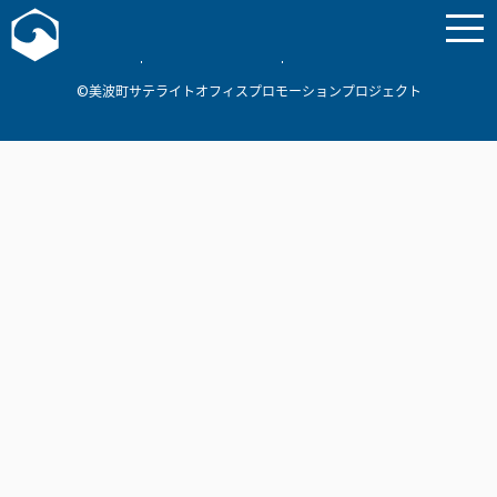
お問い合わせ
美波町
ミナミマリンラボ
個人情報保護方針
©美波町サテライトオフィスプロモーションプロジェクト