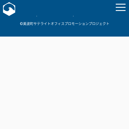
お問い合わせ
美波町
ミナミマリンラボ
個人情報保護方針
©美波町サテライトオフィスプロモーションプロジェクト