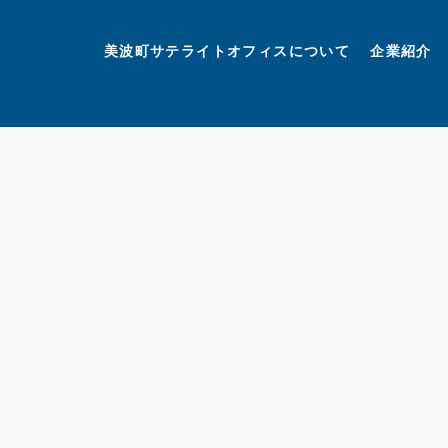
美波町
ミナミマリンラボ
個人情報保護方針
美波町サテライトオフィスについて
企業紹介
©美波町サテライトオフィスプロモーションプロジェクト