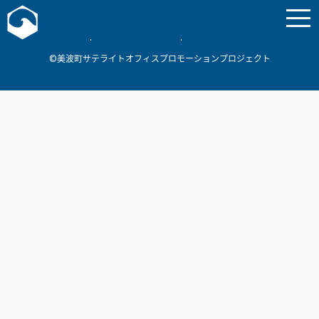
お問い合わせ
美波町
ミナミマリンラボ
個人情報保護方針
©美波町サテライトオフィスプロモーションプロジェクト