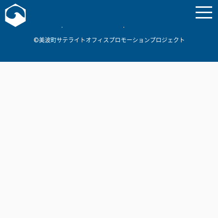
お問い合わせ
美波町
ミナミマリンラボ
個人情報保護方針
©美波町サテライトオフィスプロモーションプロジェクト