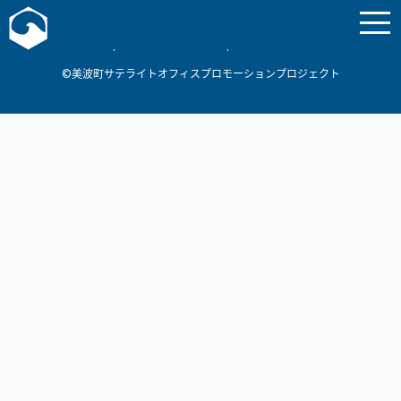
お問い合わせ
美波町
ミナミマリンラボ
個人情報保護方針
©美波町サテライトオフィスプロモーションプロジェクト