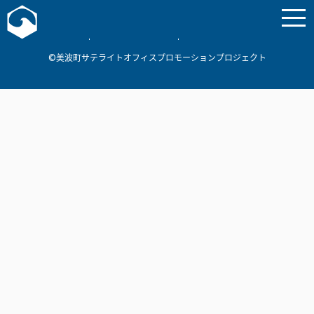
お問い合わせ
美波町
ミナミマリンラボ
個人情報保護方針
©美波町サテライトオフィスプロモーションプロジェクト