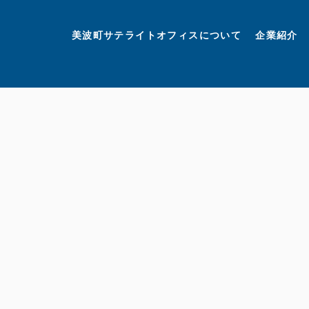
美波町
ミナミマリンラボ
個人情報保護方針
美波町サテライトオフィスについて
企業紹介
©美波町サテライトオフィスプロモーションプロジェクト