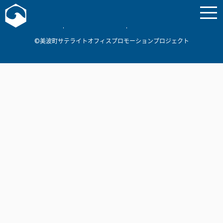
お問い合わせ
美波町
ミナミマリンラボ
個人情報保護方針
©美波町サテライトオフィスプロモーションプロジェクト