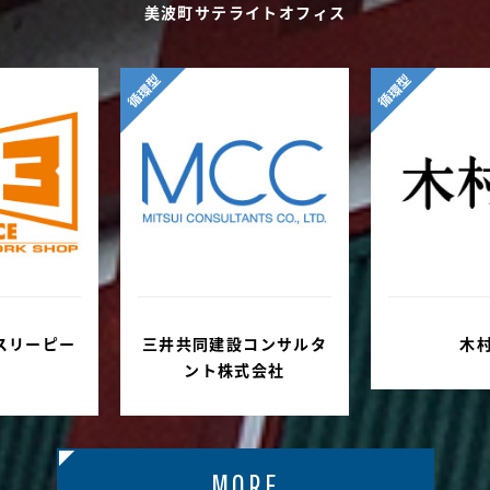
美波町サテライトオフィス
循環型
循環型
コンサルタ
木村肇
株式会
式会社
MORE