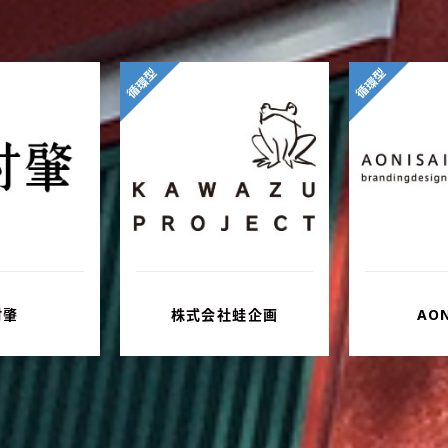
循環型
循環型
社蛙企画
AONISAI
株式会