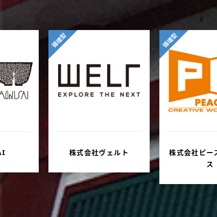
循環型
循環型
ェルト
株式会社ピースリーピー
三井共同建設
ス
ント株