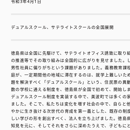
令和3年4月1日
デュアルスクール、サテライトスクールの全国展開
徳島県は全国に先駆けて、サテライトオフィス誘致に取り
の推進等でその取り組みは全国的に広がりを見せました。
男性社員に偏りがちという課題がありました。義務教育課
庭が、一定期間他の地域に滞在するのは、就学上難しいため
題を解決すべく「デュアルスクール」という、住民票の異
数の学校に通える制度を、徳島県が全国で初めて、開始し
デュアルスクール制度を実装する中で、美波町では多くの
ました。そこで、私たちは変化を増す社会の中で、自らと
やかに生き抜ける次世代の育成を第一義とした、既存の制
しい学びの形を創出すべく、法人を立ち上げました。徳島
知見を元に、そしてそれをさらに深めたうえで、子どもに