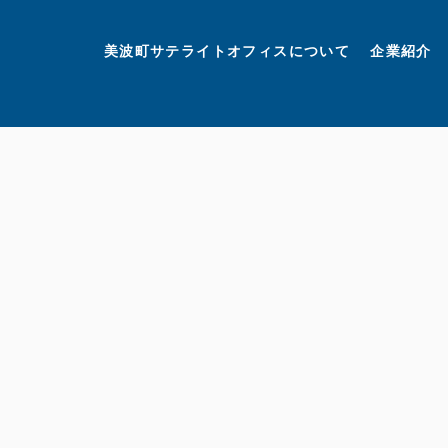
美波町
ミナミマリンラボ
個人情報保護方針
美波町サテライトオフィスについて
企業紹介
©美波町サテライトオフィスプロモーションプロジェクト