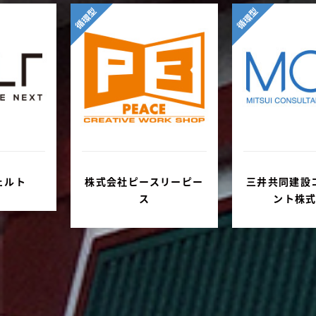
循環型
循環型
ェルト
株式会社ピースリーピー
三井共同建設
ス
ント株