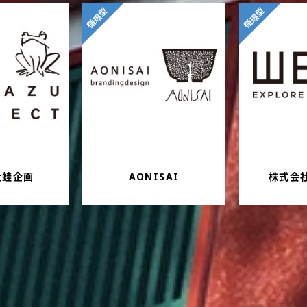
循環型
循環型
社蛙企画
AONISAI
株式会