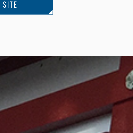
 SITE
S