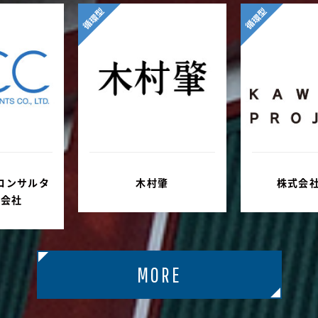
循環型
循環型
コンサルタ
木村肇
株式会
式会社
MORE