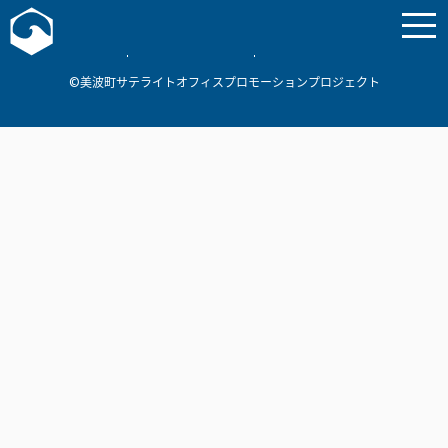
お問い合わせ
美波町
ミナミマリンラボ
個人情報保護方針
©美波町サテライトオフィスプロモーションプロジェクト