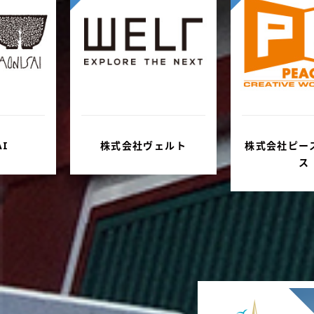
ェルト
株式会社ピースリーピー
三井共同建設
ス
ント株