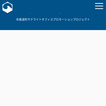
お問い合わせ
美波町
ミナミマリンラボ
個人情報保護方針
©美波町サテライトオフィスプロモーションプロジェクト