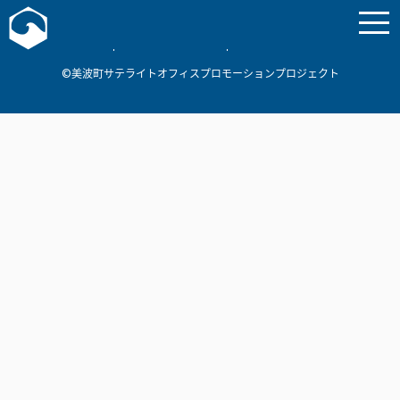
お問い合わせ
美波町
ミナミマリンラボ
個人情報保護方針
©美波町サテライトオフィスプロモーションプロジェクト