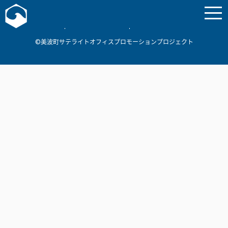
お問い合わせ
美波町
ミナミマリンラボ
個人情報保護方針
©美波町サテライトオフィスプロモーションプロジェクト