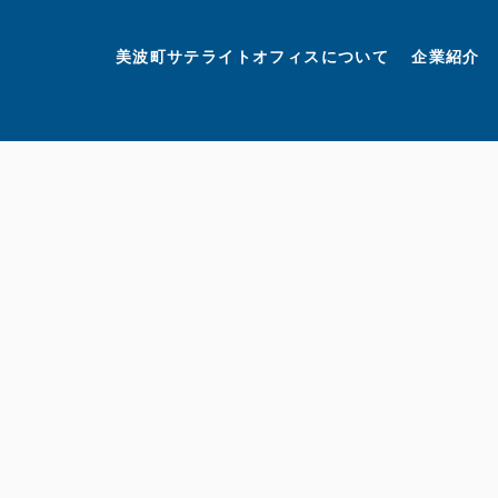
美波町
ミナミマリンラボ
個人情報保護方針
美波町サテライトオフィスについて
企業紹介
©美波町サテライトオフィスプロモーションプロジェクト