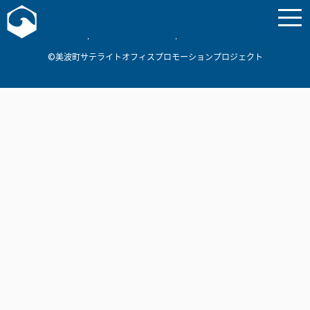
お問い合わせ
美波町
ミナミマリンラボ
個人情報保護方針
©美波町サテライトオフィスプロモーションプロジェクト