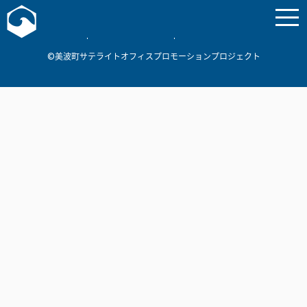
お問い合わせ
美波町
ミナミマリンラボ
個人情報保護方針
©美波町サテライトオフィスプロモーションプロジェクト