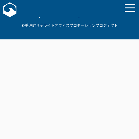
お問い合わせ
美波町
ミナミマリンラボ
個人情報保護方針
©美波町サテライトオフィスプロモーションプロジェクト