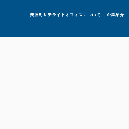
美波町
ミナミマリンラボ
個人情報保護方針
美波町サテライトオフィスについて
企業紹介
©美波町サテライトオフィスプロモーションプロジェクト