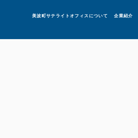
美波町
ミナミマリンラボ
個人情報保護方針
美波町サテライトオフィスについて
企業紹介
©美波町サテライトオフィスプロモーションプロジェクト