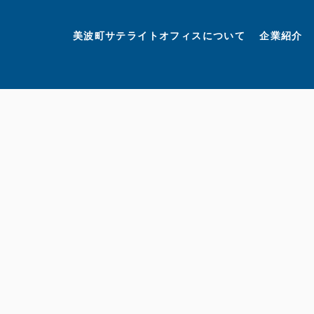
美波町
ミナミマリンラボ
個人情報保護方針
美波町サテライトオフィスについて
企業紹介
©美波町サテライトオフィスプロモーションプロジェクト