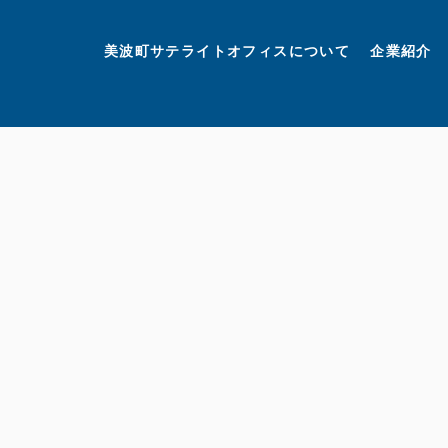
美波町
ミナミマリンラボ
個人情報保護方針
美波町サテライトオフィスについて
企業紹介
©美波町サテライトオフィスプロモーションプロジェクト