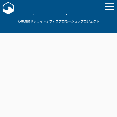
お問い合わせ
美波町
ミナミマリンラボ
個人情報保護方針
©美波町サテライトオフィスプロモーションプロジェクト