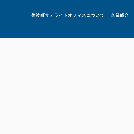
美波町
ミナミマリンラボ
個人情報保護方針
美波町サテライトオフィスについて
企業紹介
©美波町サテライトオフィスプロモーションプロジェクト