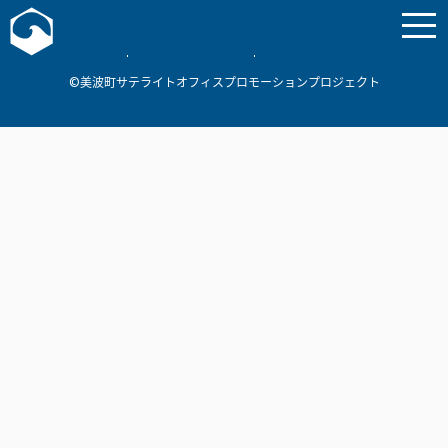
お問い合わせ
美波町
ミナミマリンラボ
個人情報保護方針
©美波町サテライトオフィスプロモーションプロジェクト