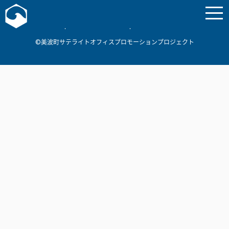
お問い合わせ
美波町
ミナミマリンラボ
個人情報保護方針
©美波町サテライトオフィスプロモーションプロジェクト