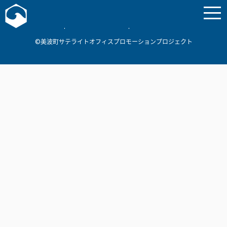
お問い合わせ
美波町
ミナミマリンラボ
個人情報保護方針
©美波町サテライトオフィスプロモーションプロジェクト