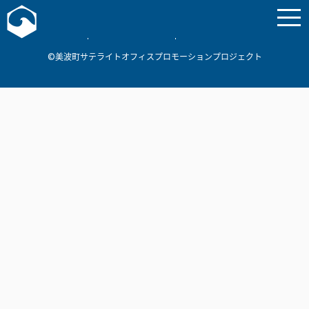
お問い合わせ
美波町
ミナミマリンラボ
個人情報保護方針
©美波町サテライトオフィスプロモーションプロジェクト