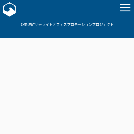
お問い合わせ
美波町
ミナミマリンラボ
個人情報保護方針
©美波町サテライトオフィスプロモーションプロジェクト