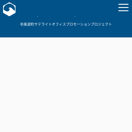
お問い合わせ
美波町
ミナミマリンラボ
個人情報保護方針
©美波町サテライトオフィスプロモーションプロジェクト