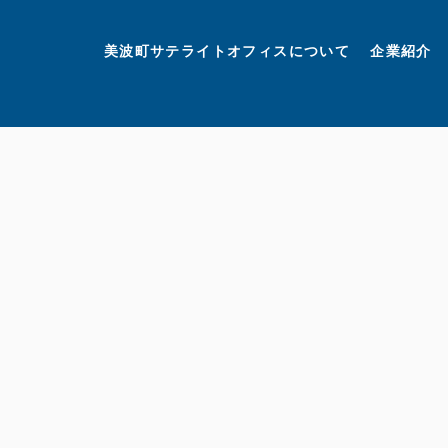
美波町
ミナミマリンラボ
個人情報保護方針
美波町サテライトオフィスについて
企業紹介
©美波町サテライトオフィスプロモーションプロジェクト