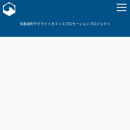
お問い合わせ
美波町
ミナミマリンラボ
個人情報保護方針
©美波町サテライトオフィスプロモーションプロジェクト