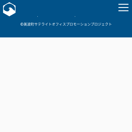
お問い合わせ
美波町
ミナミマリンラボ
個人情報保護方針
©美波町サテライトオフィスプロモーションプロジェクト