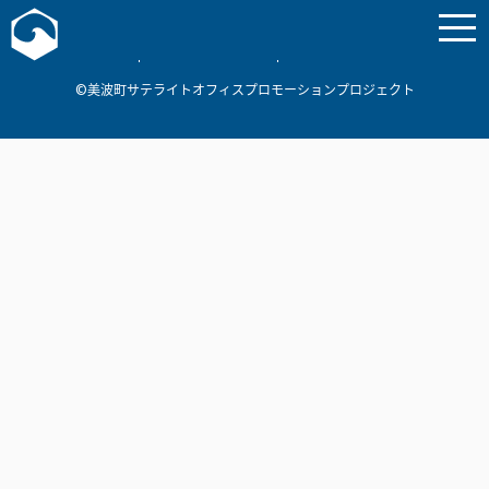
お問い合わせ
美波町
ミナミマリンラボ
個人情報保護方針
©美波町サテライトオフィスプロモーションプロジェクト