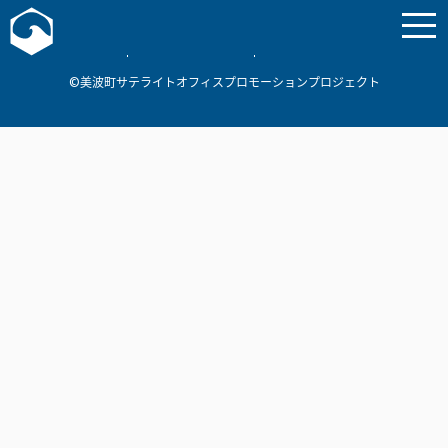
お問い合わせ
美波町
ミナミマリンラボ
個人情報保護方針
©美波町サテライトオフィスプロモーションプロジェクト