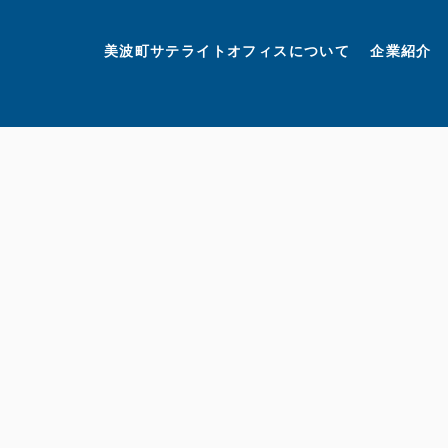
美波町
ミナミマリンラボ
個人情報保護方針
美波町サテライトオフィスについて
企業紹介
©美波町サテライトオフィスプロモーションプロジェクト