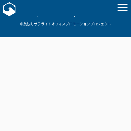
お問い合わせ
美波町
ミナミマリンラボ
個人情報保護方針
©美波町サテライトオフィスプロモーションプロジェクト