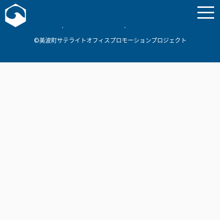
お問い合わせ
美波町
ミナミマリンラボ
個人情報保護方針
©美波町サテライトオフィスプロモーションプロジェクト