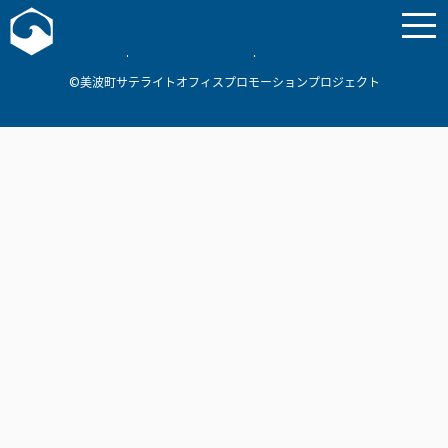
お問い合わせ
美波町
ミナミマリンラボ
個人情報保護方針
©美波町サテライトオフィスプロモーションプロジェクト