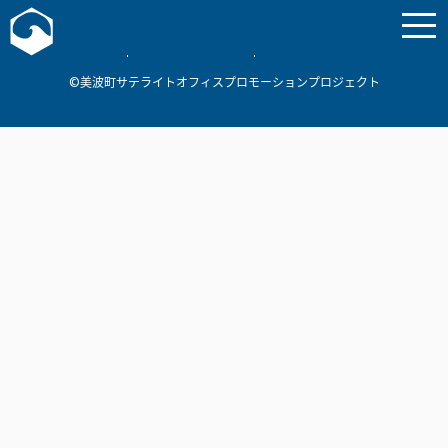
お問い合わせ
美波町
ミナミマリンラボ
個人情報保護方針
©美波町サテライトオフィスプロモーションプロジェクト