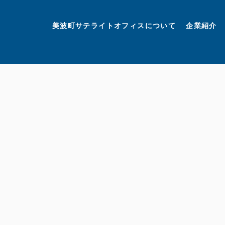
美波町
ミナミマリンラボ
個人情報保護方針
美波町サテライトオフィスについて
企業紹介
©美波町サテライトオフィスプロモーションプロジェクト